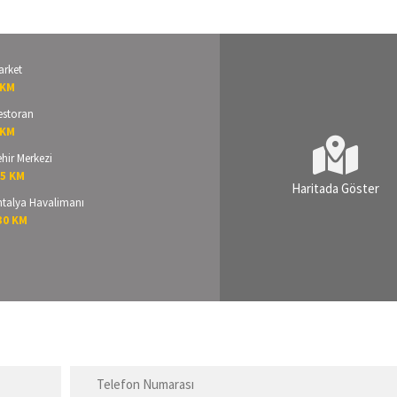
arket
 KM
estoran
 KM
hir Merkezi
.5 KM
Haritada Göster
ntalya Havalimanı
30 KM