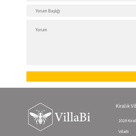
Kiralık Vi
2026 Kiralı
VillaBi