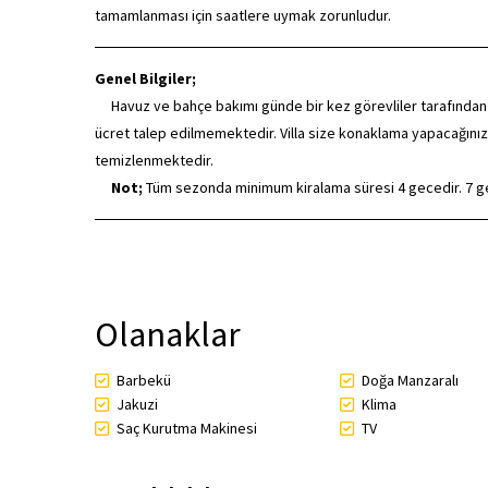
tamamlanması için saatlere uymak zorunludur.
Genel Bilgiler;
Havuz ve bahçe bakımı günde bir kez görevliler tarafından düze
ücret talep edilmemektedir. Villa size konaklama yapacağınız
temizlenmektedir.
Not;
Tüm sezonda minimum kiralama süresi 4 gecedir. 7 gec
Olanaklar
Barbekü
Doğa Manzaralı
Jakuzi
Klima
Saç Kurutma Makinesi
TV