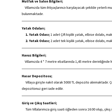
Mutfak ve Salon Bilgileri;
Villamızda tüm ihtiyaçlarınızı karşılayacak şekilde yeterli 
bulunmaktadır.
Yatak Odaları;
1. Yatak Odası;
1 adet Çift kişilik yatak, elbise dolabı, m
2. Yatak Odası;
2 adet tek kişilik yatak, elbise dolabı, 
Havuz Bilgileri;
Villamızda 4 * 7 metre ebatlarında 1,45 metre derinliğinde 
Hasar Depozitosu;
Villaya girişte nakit olarak 5000 TL depozito alınmaktadır. Çı
depozitonuz geri iade edilir.
Giriş ve Çıkış Saatleri;
Tüm Villalarımıza giriş saati öğleden sonra 16:00 olup, çıkış saa