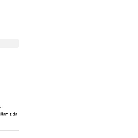
ır.
illamız da