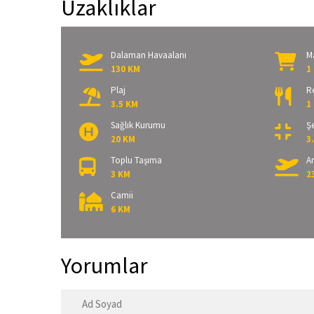
Uzaklıklar
Dalaman Havaalanı
M
130 KM
1
Plaj
R
3.5 KM
1
Sağlık Kurumu
Şe
20 KM
3
Toplu Taşıma
A
3 KM
2
Camii
6 KM
Yorumlar