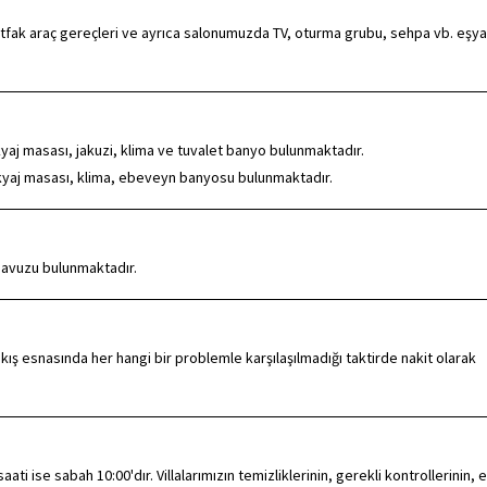
mutfak araç gereçleri ve ayrıca salonumuzda TV, oturma grubu, sehpa vb. eşya
akyaj masası, jakuzi, klima ve tuvalet banyo bulunmaktadır.
makyaj masası, klima, ebeveyn banyosu bulunmaktadır.
havuzu bulunmaktadır.
kış esnasında her hangi bir problemle karşılaşılmadığı taktirde nakit olarak
ti ise sabah 10:00'dır. Villalarımızın temizliklerinin, gerekli kontrollerinin, e