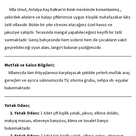
Villa Umut, Antalya Kaş Kalkan'ın Kınık mevkiinde konumlanmış ,
çekirdek ailelere ve balayı çiftlerimize uygun 4 kişilik muhafazakar lüks
tatil villasıdır. Bütün bir yılın stresini atacağınız özel havuz ve
jakuziye sahiptir. Terasında mangal yapabileceğiniz keyifli bir tatil
sunmaktadır. Geniş bahçesinde hem sizlerin hem de çocukların vakit
geçirebileceği oyun alanı, langırt bulunan yazlığımızdır.
Mutfak ve Salon Bilgileri;
Villamızda tüm ihtiyaçlarınızı karşılayacak şekilde yeterli mutfak araç
gereçleri ve ayrıca salonumuzda TV, oturma grubu, sehpa vb. eşyalar
bulunmaktadır.
Yatak Odası;
1. Yatak Odası;
1 Adet çift kişilik yatak, jakuzi, elbise dolabı,
makyaj masası, ebeveyn banyosu, klima ve tuvalet banyo
bulunmaktadır.
2. Yatak Odası;
2 Adet tek kişilik yatak, elbise askısı, ebeveyn