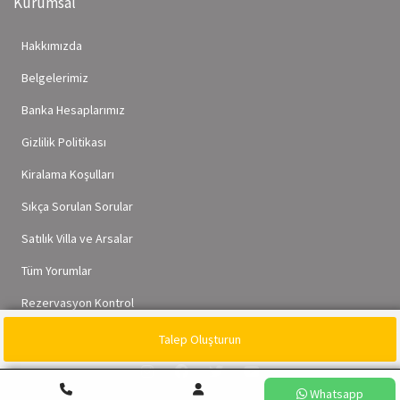
Kurumsal
Hakkımızda
Belgelerimiz
Banka Hesaplarımız
Gizlilik Politikası
Kiralama Koşulları
Sıkça Sorulan Sorular
Satılık Villa ve Arsalar
Tüm Yorumlar
Rezervasyon Kontrol
Talep Oluşturun
Whatsapp
Whatsapp