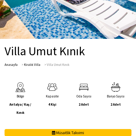
Villa Umut Kınık
Anasayfa
>
Kiralık Villa
>
Villa Umut Kınık
Bölge
Kapasite
Oda Sayısı
Banyo Sayısı
Antalya / Kaş /
4 Kişi
2 Adet
2 Adet
Kınık
Müsaitlik Takvimi