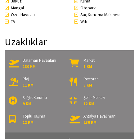
Jakuzi
Klima
Mangal
Otopark
Özel Havuzlu
Saç Kurutma Makinesi
TV
Wifi
Uzaklıklar
Dalaman Havaalanı
Market
130 KM
1 KM
Plaj
Restoran
11 KM
3 KM
Sağlık Kurumu
Şehir Merkezi
9 KM
12 KM
Toplu Taşıma
Antalya Havalimanı
12 KM
230 KM