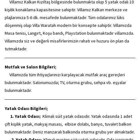
Villamız Kalkan Kızıltaş bölgesinde bulunmakta olup 5 yatak odalı 10
kişilik konaklama kapasitesine sahiptir. Villamız Kalkan merkeze ve
plajlarımıza 5-6 dk. mesafede bulunmaktadır. Tüm odalarımız lüks
döşenmiş olup Villa Waratah modern bir konsepte sahiptir. Villamızda
Masa tenisi, Langırt, Koşu bandı, Playstation bulunmaktadır villamızda.
Villamızda siz ve değerli misafirlerimizin rahatı ve huzuru ön plan da
tutmaktadır.
Mutfak ve Salon Bilgileri;
Villamızda tüm ihtiyaçlarınızı karşılayacak mutfak araç gereçleri
bulunmaktadır. Salonumuzda; TV, oturma grubu, sehpa vb. eşyalar
bulunmaktadır.
Yatak Odası Bilgileri;
1. Yatak Odası;
Klimalı süit yatak odasıdır. Yatak odasında 1 adet
çift kişilik yatak, makyaj masası, elbise dolabı, banyo, tuvalet balkon
bulunmaktadır. Deniz manzaralı balkonda oturma grubu yer almaktadır.
2. Yatak Odası;
Klimalı master süit yatak odasıdır. Oda içerisinde