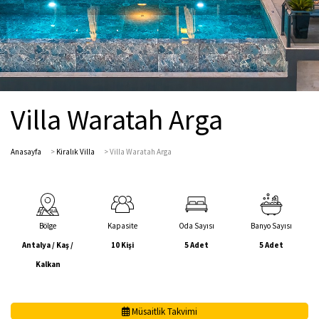
Villa Waratah Arga
Anasayfa
>
Kiralık Villa
>
Villa Waratah Arga
Bölge
Kapasite
Oda Sayısı
Banyo Sayısı
Antalya / Kaş /
10 Kişi
5 Adet
5 Adet
Kalkan
Müsaitlik Takvimi