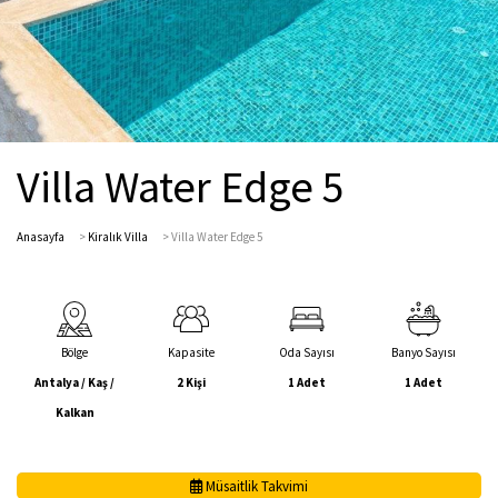
Villa Water Edge 5
Anasayfa
>
Kiralık Villa
>
Villa Water Edge 5
Bölge
Kapasite
Oda Sayısı
Banyo Sayısı
Antalya / Kaş /
2 Kişi
1 Adet
1 Adet
Kalkan
Müsaitlik Takvimi