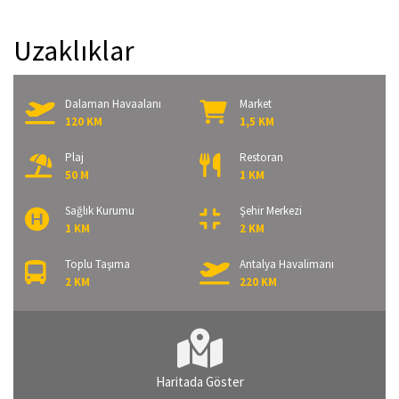
Uzaklıklar
Dalaman Havaalanı
Market
120 KM
1,5 KM
Plaj
Restoran
50 M
1 KM
Sağlık Kurumu
Şehir Merkezi
1 KM
2 KM
Toplu Taşıma
Antalya Havalimanı
2 KM
220 KM
Haritada Göster