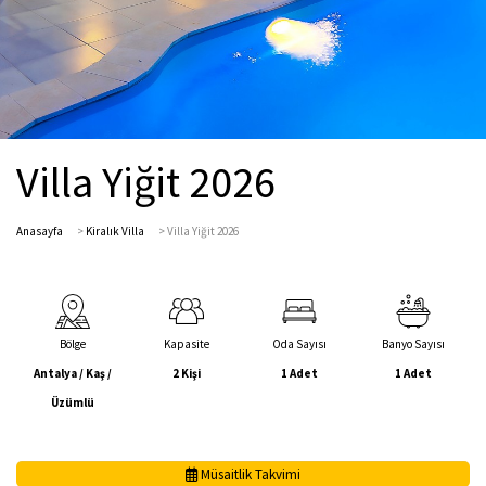
Villa Yiğit 2026
Anasayfa
>
Kiralık Villa
>
Villa Yiğit 2026
Bölge
Kapasite
Oda Sayısı
Banyo Sayısı
Antalya / Kaş /
2 Kişi
1 Adet
1 Adet
Üzümlü
Müsaitlik Takvimi