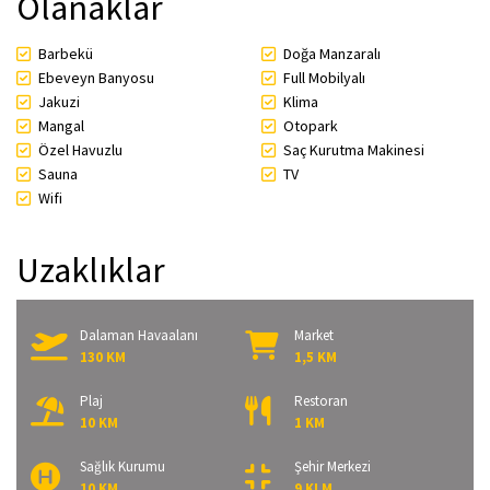
Olanaklar
Barbekü
Doğa Manzaralı
Ebeveyn Banyosu
Full Mobilyalı
Jakuzi
Klima
Mangal
Otopark
Özel Havuzlu
Saç Kurutma Makinesi
Sauna
TV
Wifi
Uzaklıklar
Dalaman Havaalanı
Market
130 KM
1,5 KM
Plaj
Restoran
10 KM
1 KM
Sağlık Kurumu
Şehir Merkezi
10 KM
9 KLM