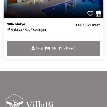
Villa Glorya
3 Günlük Fırsat
Antalya / Kaş / Bezirgan
4 Kişi -
Oda -
2 Banyo